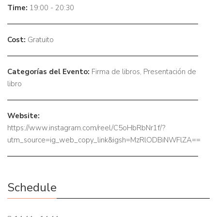
Time:
19:00 - 20:30
Cost:
Gratuito
Categorías del Evento:
Firma de libros
,
Presentación de
libro
Website:
https://www.instagram.com/reel/C5oHbRbNr1f/?
utm_source=ig_web_copy_link&igsh=MzRlODBiNWFlZA==
Schedule