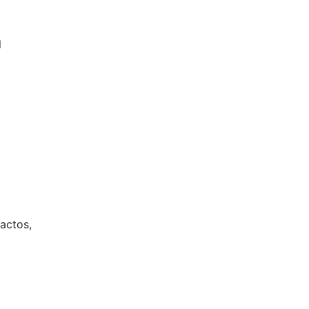
l
actos,