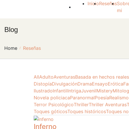
Inicio
Reseñas
Sobr
mi
Blog
Home
Reseñas
All
Adulto
Aventuras
Basada en hechos reales
Distopía
Divulgación
Drama
Ensayo
Erótica
Fa
Ilustrado
Infantil
Intriga
Juvenil
Mistery
Mitolo
Novela policiaca
Paranormal
Poesía
Realismo
Terror Psicológico
Thriller
Thriller Aventuras
T
Toques góticos
Toques históricos
Toques no
Inferno