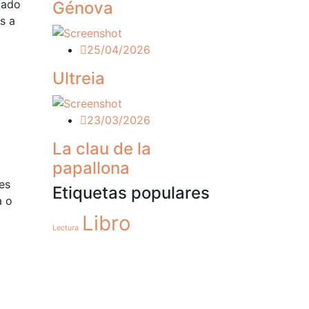
mado
Génova
s a
25/04/2026
Ultreia
23/03/2026
La clau de la
papallona
es
Etiquetas populares
a o
Libro
Lectura