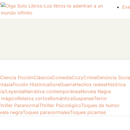
e
Eve
Ciencia Ficción
Clásicos
Comedia
Cozy
Crime
Denúncia Socia
ntasía
Ficción Histórica
Gore
Guerra
Hechos reales
Histórica
gía/Leyenda
Narrativa contemporánea
Novela Negra
 mágico
Relatos cortos
Romántica
Suspense
Terror
hriller Paranormal
Thriller Psicológico
Toques de humor
vela negra
Toques paranormales
Toques picantes