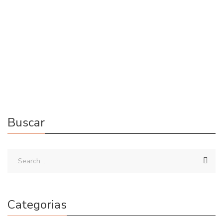
Olga
06/08/2022
0 Comments
Gore
/
Terror
/
Terror Psicológico
Hoy os traigo una novela de terror psicológico. Donde te
engancha y te sumerge sin piedad en una historia macabra y
muy perturbadora. Mucha locura, muy gore.
Buscar
Categorias