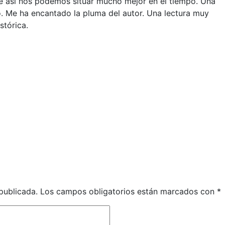
 que así nos podemos situar mucho mejor en el tiempo. Una
o. Me ha encantado la pluma del autor. Una lectura muy
tórica.
publicada.
Los campos obligatorios están marcados con
*