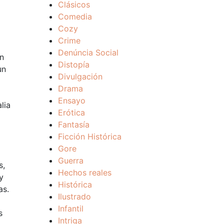
Clásicos
Comedia
Cozy
Crime
Denúncia Social
in
Distopía
un
Divulgación
Drama
Ensayo
lia
Erótica
Fantasía
Ficción Histórica
Gore
Guerra
s,
Hechos reales
y
Histórica
as.
Ilustrado
Infantil
s
Intriga