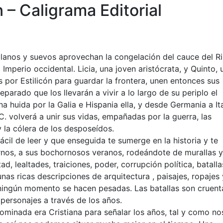
 – Caligrama Editorial
alanos y suevos aprovechan la congelación del cauce del R
Imperio occidental. Licia, una joven aristócrata, y Quinto, 
 por Estilicón para guardar la frontera, unen entonces sus
parado que los llevarán a vivir a lo largo de su periplo el
na huida por la Galia e Hispania ella, y desde Germania a Ita
C. volverá a unir sus vidas, empañadas por la guerra, las
 y la cólera de los desposeídos.
cil de leer y que enseguida te sumerge en la historia y te
iernos, a sus bochornosos veranos, rodeándote de murallas y
d, lealtades, traiciones, poder, corrupción política, batalla
as ricas descripciones de arquitectura , paisajes, ropajes 
 ningún momento se hacen pesadas. Las batallas son cruent
personajes a través de los años.
ominada era Cristiana para señalar los años, tal y como no