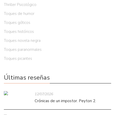
Thriller Psicológico
Toques de humor
Toques góticos
Toques históricos
Toques novela negra
Toques paranormales
Toques picantes
Últimas reseñas
12/07/2026
Crónicas de un impostor. Peyton 2.