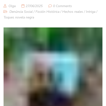
Olga
27/06/2025
0 Comments
Denúncia Social
/
Ficción Histórica
/
Hechos reales
/
Intriga
/
Toques novela negra