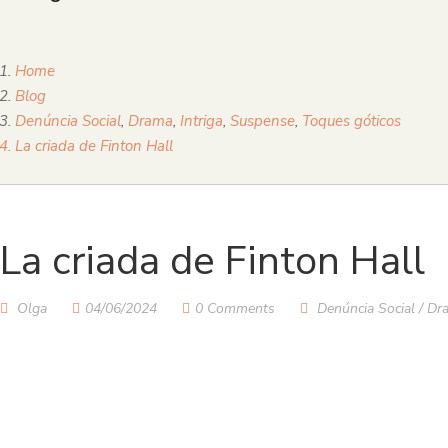
Home
Blog
Denúncia Social
,
Drama
,
Intriga
,
Suspense
,
Toques góticos
La criada de Finton Hall
La criada de Finton Hall
Olga
04/06/2024
0 Comments
Denúncia Social
/
Dr