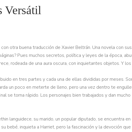
 Versátil
on otra buena traducción de Xavier Beltrán. Una novela con suspe
ginas? Pues muchos secretos, política y leyes de la época, abus
rece, rodeada de una aura oscura, con inquietantes objetos. Y los
ribuido en tres partes y cada una de ellas divididas por meses. S
arda un poco en meterte de lleno, pero una vez dentro te engulle. E
inal se torna rápido. Los personajes bien trabajados y dan much
Gethin languidece, su marido, un popular diputado, se encuentra e
 bebé, inquieta a Harriet, pero la fascinación y la devoción que s