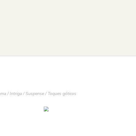
ama
/
Intriga
/
Suspense
/
Toques góticos