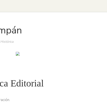
ampán
 Histórica
ca Editorial
ación.