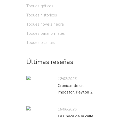
Toques góticos
Toques históricos
Toques novela negra
Toques paranormales
Toques picantes
Últimas reseñas
12/07/2026
Crónicas de un
impostor. Peyton 2.
16/06/2026
La Checa de la calle