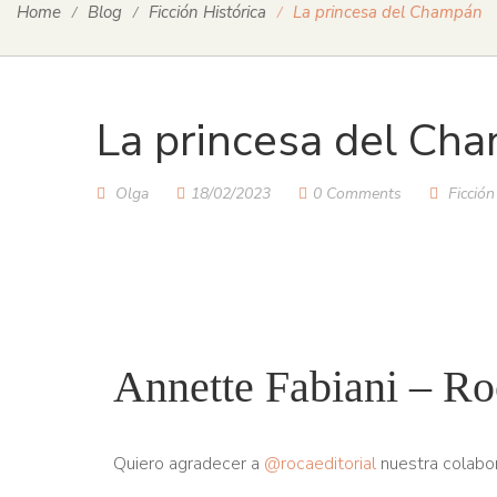
Home
Blog
Ficción Histórica
La princesa del Champán
La princesa del Ch
Olga
18/02/2023
0 Comments
Ficción
Annette Fabiani – Ro
Quiero agradecer a
@rocaeditorial
nuestra colabor